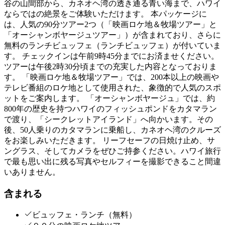
谷の山間部から、カネオヘ湾の透き通る青い海まで、ハワイ
ならではの絶景をご体験いただけます。 本パッケージに
は、人気の90分ツアー2つ（「映画ロケ地＆牧場ツアー」と
「オーシャンボヤージュツアー」）が含まれており、さらに
無料のランチビュッフェ（ランチビュッフェ）が付いていま
す。 チェックインは午前9時45分までにお済ませください。
ツアーは午後2時30分頃までの充実した内容となっておりま
す。 「映画ロケ地＆牧場ツアー」では、200本以上の映画や
テレビ番組のロケ地として使用された、象徴的で人気のスポ
ットをご案内します。 「オーシャンボヤージュ」では、約
800年の歴史を持つハワイのフィッシュポンドをカタマラン
で渡り、「シークレットアイランド」へ向かいます。その
後、50人乗りのカタマランに乗船し、カネオヘ湾のクルーズ
をお楽しみいただきます。 リーフセーフの日焼け止め、サ
ングラス、そしてカメラをぜひご持参ください。ハワイ旅行
で最も思い出に残る写真やセルフィーを撮影できること間違
いありません。
含まれる
ビュッフェ・ランチ（無料）