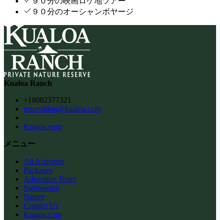
９０分の映画ロケ地ツアー
９０分のオーシャンボヤージ
Kualoa Ranch
+18082377321
reservation@kualoa.com
Kualoa.com
メニュー
All Activities
Packages
Adventure Tours
Sightseeing
Nature
Contact Us
Kualoa.com