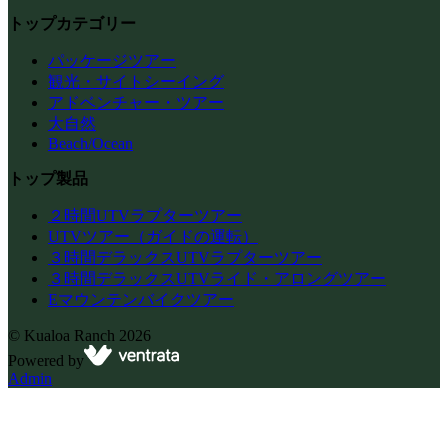
トップカテゴリー
パッケージツアー
観光・サイトシーイング
アドベンチャー・ツアー
大自然
Beach/Ocean
トップ製品
２時間UTVラプターツアー
UTVツアー（ガイドの運転）
３時間デラックスUTVラプターツアー
３時間デラックスUTVライド・アロングツアー
Eマウンテンバイクツアー
©
Kualoa Ranch
2026
Powered by
Admin