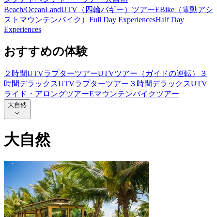
Beach/Ocean
Land
UTV（四輪バギー）ツアー
EBike（電動アシ
ストマウンテンバイク）
Full Day Experiences
Half Day
Experiences
おすすめの体験
２時間UTVラプターツアー
UTVツアー（ガイドの運転）
３
時間デラックスUTVラプターツアー
３時間デラックスUTV
ライド・アロングツアー
Eマウンテンバイクツアー
大自然
大自然