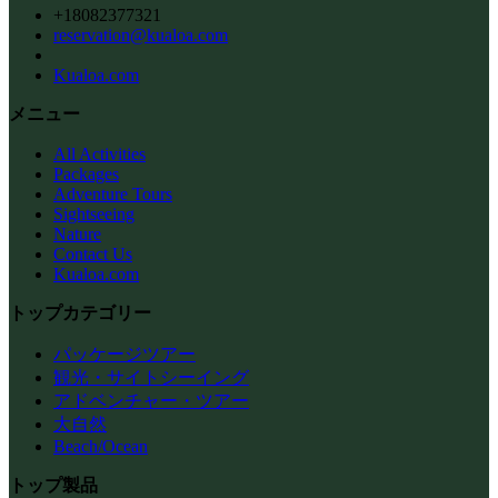
+18082377321
reservation@kualoa.com
Kualoa.com
メニュー
All Activities
Packages
Adventure Tours
Sightseeing
Nature
Contact Us
Kualoa.com
トップカテゴリー
パッケージツアー
観光・サイトシーイング
アドベンチャー・ツアー
大自然
Beach/Ocean
トップ製品