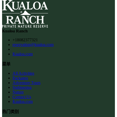
Kualoa Ranch
+18082377321
reservation@kualoa.com
Kualoa.com
菜单
All Activities
Packages
Adventure Tours
Sightseeing
Nature
Contact Us
Kualoa.com
热门类别