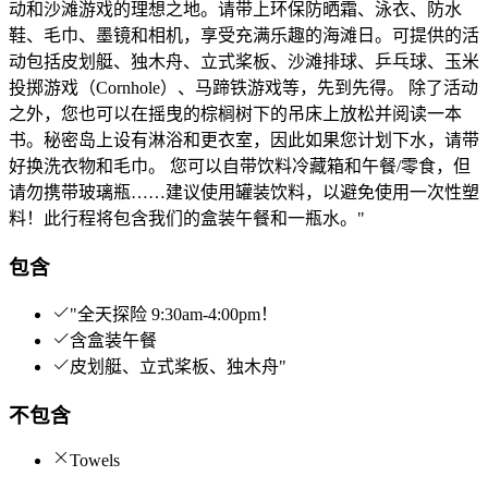
动和沙滩游戏的理想之地。请带上环保防晒霜、泳衣、防水
鞋、毛巾、墨镜和相机，享受充满乐趣的海滩日。可提供的活
动包括皮划艇、独木舟、立式桨板、沙滩排球、乒乓球、玉米
投掷游戏（Cornhole）、马蹄铁游戏等，先到先得。 除了活动
之外，您也可以在摇曳的棕榈树下的吊床上放松并阅读一本
书。秘密岛上设有淋浴和更衣室，因此如果您计划下水，请带
好换洗衣物和毛巾。 您可以自带饮料冷藏箱和午餐/零食，但
请勿携带玻璃瓶……建议使用罐装饮料，以避免使用一次性塑
料！此行程将包含我们的盒装午餐和一瓶水。"
包含
"全天探险 9:30am-4:00pm！
含盒装午餐
皮划艇、立式桨板、独木舟"
不包含
Towels