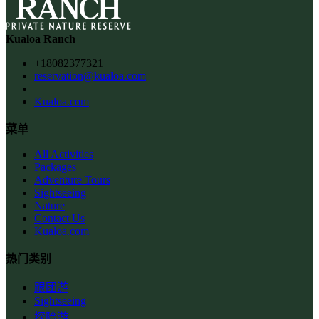
Kualoa Ranch
+18082377321
reservation@kualoa.com
Kualoa.com
菜单
All Activities
Packages
Adventure Tours
Sightseeing
Nature
Contact Us
Kualoa.com
热门类别
跟团游
Sightseeing
探险游